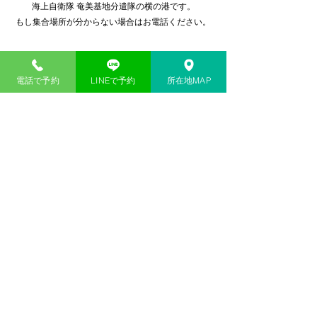
海上自衛隊 奄美基地分遣隊の横の港です。
もし集合場所が分からない場合はお電話ください。
予約・お問い合わせ
電話で予約
LINEで予約
所在地MAP
minamiマリンアクティビティのご予約は、お電話もし
くはWEB予約フォームにてお問い合わせください。​
電話予約はこちらへ
電話予約受付時間 9:00～19:00
WEB予約フォームはこちら
公式LINE＠から予約
よくあるご質問