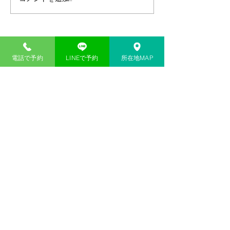
予約・お問い合わせ
電話で予約
LINEで予約
所在地MAP
minamiマリンアクティビティのご予約は、お電話もし
くはWEB予約フォームにてお問い合わせください。​
電話予約はこちらへ
電話予約受付時間 9:00～19:00
WEB予約フォームはこちら
公式LINE＠から予約
よくあるご質問