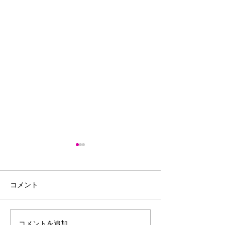
コメント
7/22 デバスズメダイ爆発
コメントを追加…