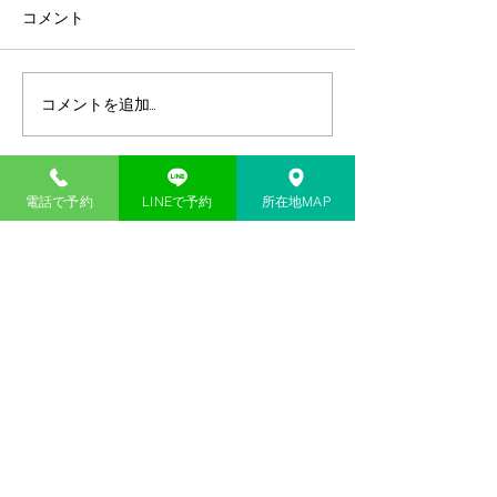
コメント
7/22 デバスズメダイ爆発
コメントを追加…
電話で予約
LINEで予約
所在地MAP
予約・お問い合わせ
minamiマリンアクティビティのご予約は、お電話もし
くはWEB予約フォームにてお問い合わせください。​
電話予約はこちらへ
電話予約受付時間 9:00～19:00
WEB予約フォームはこちら
公式LINE＠から予約