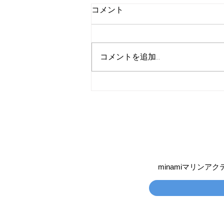
コメント
コメントを追加…
激レア日 奄美でジンベイザ
メ
minamiマリン