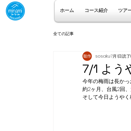
ホーム
コース紹介
ツア
全ての記事
sosaku
7月1日
読了時
7/1 よ
今年の梅雨は長かっ
約2ヶ月、台風2回
そして今日ようやく