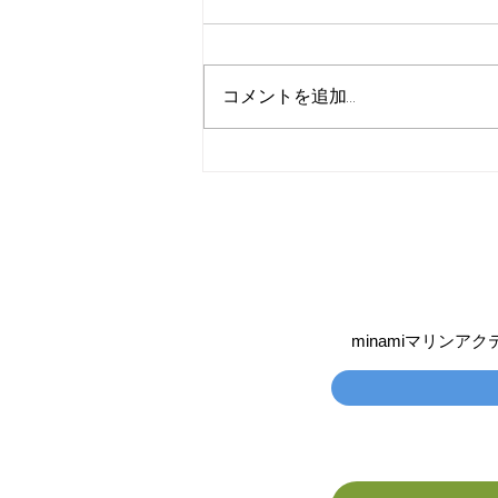
コメントを追加…
激レア日 奄美でジンベイザ
メ
minamiマリン