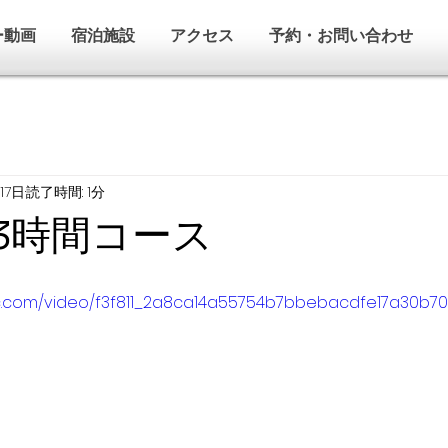
ー動画
宿泊施設
アクセス
予約・お問い合わせ
17日
読了時間: 1分
2〜3時間コース
atic.com/video/f3f811_2a8ca14a55754b7bbebacdfe17a30b70